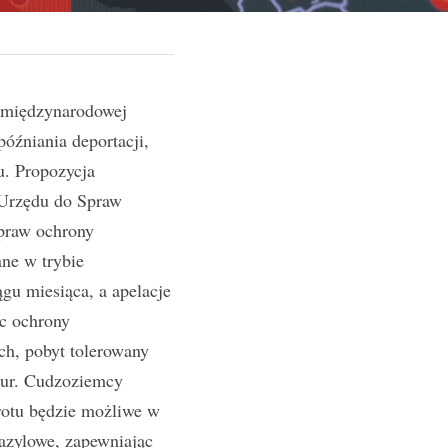
 międzynarodowej 
źniania deportacji, 
. Propozycja 
Urzędu do Spraw 
raw ochrony 
e w trybie 
u miesiąca, a apelacje 
c ochrony 
h, pobyt tolerowany 
ur. Cudzoziemcy 
otu będzie możliwe w 
azylowe, zapewniając 