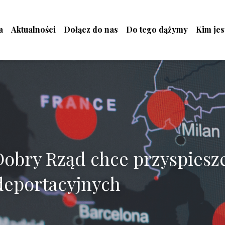
a
Aktualności
Dołącz do nas
Do tego dążymy
Kim je
obry Rząd chce przyspiesze
deportacyjnych 