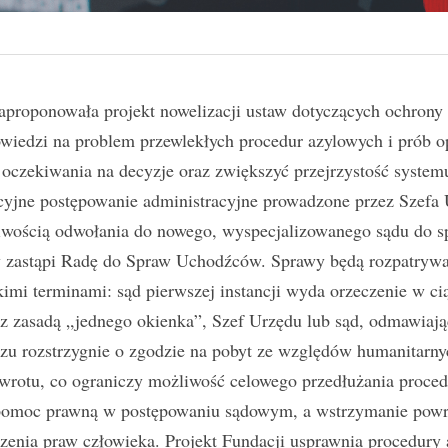
proponowała projekt nowelizacji ustaw dotyczących ochrony
edzi na problem przewlekłych procedur azylowych i prób opó
 oczekiwania na decyzje oraz zwiększyć przejrzystość systemu
yjne postępowanie administracyjne prowadzone przez Szefa 
wością odwołania do nowego, wyspecjalizowanego sądu do sp
 zastąpi Radę do Spraw Uchodźców. Sprawy będą rozpatrywan
mi terminami: sąd pierwszej instancji wyda orzeczenie w ciąg
 z zasadą „jednego okienka”, Szef Urzędu lub sąd, odmawiają
zu rozstrzygnie o zgodzie na pobyt ze względów humanitarnyc
wrotu, co ograniczy możliwość celowego przedłużania proced
 pomoc prawną w postępowaniu sądowym, a wstrzymanie powr
zenia praw człowieka. Projekt Fundacji usprawnia procedury 