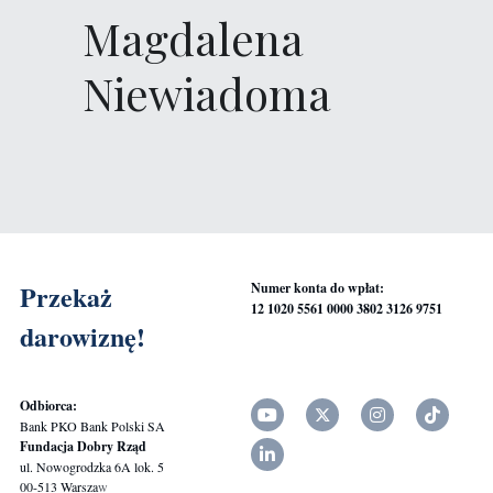
WESPRZYJ
Magdalena 
Niewiadoma
Przekaż 
Numer konta do wpłat:
12 1020 5561 0000 3802 3126 9751
darowiznę!
Odbiorca:
Bank PKO Bank Polski SA
Fundacja Dobry Rząd
ul. Nowogrodzka 6A lok. 5
00-513 Warsza
w